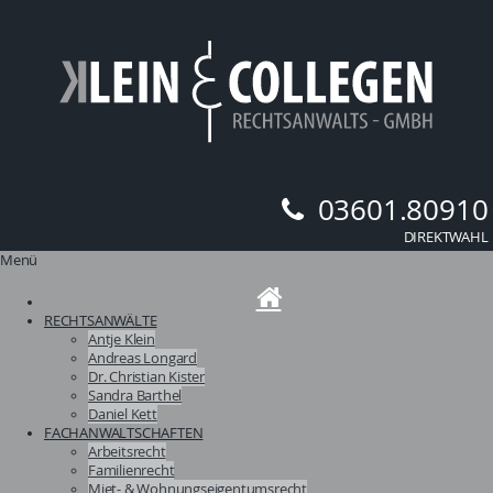
03601.80910
DIREKTWAHL
Menü
RECHTSANWÄLTE
Antje Klein
Andreas Longard
Dr. Christian Kister
Sandra Barthel
Daniel Kett
FACHANWALTSCHAFTEN
Arbeitsrecht
Familienrecht
Miet- & Wohnungs­eigentumsrecht