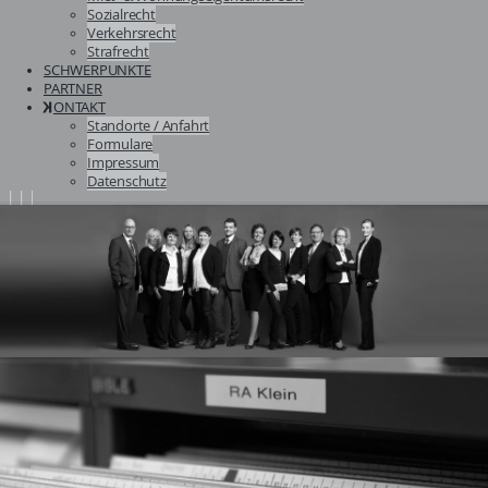
Sozialrecht
Verkehrsrecht
Strafrecht
SCHWERPUNKTE
PARTNER
ONTAKT
Standorte / Anfahrt
Formulare
Impressum
Datenschutz