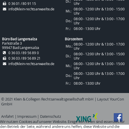
Di.:
0 36 01 / 80 91 15
Uhr
info@klein-rechtsanwaelte.de
08:00 - 12:00 Uhr & 13:00 - 15:00
Mi.:
Uhr
08:00 - 12:00 Uhr & 13:00 - 17:00
Do.:
Uhr
Fr.:
08:00 - 13:00 Uhr
Büro Bad Langensalza
Bürozeiten:
Parkstraße 3
08:00 - 12:00 Uhr & 13:00 - 17:00
Mo.:
99947 Bad Langensalza
Uhr
0 36 03 / 89 56 89 0
08:00 - 12:00 Uhr & 13:00 - 15:00
Di.:
0 36 03 / 89 56 89 21
Uhr
info@klein-rechtsanwaelte.de
08:00 - 12:00 Uhr & 13:00 - 15:00
Mi.:
Uhr
08:00 - 12:00 Uhr & 13:00 - 17:00
Do.:
Uhr
Fr.:
08:00 - 13:00 Uhr
© 2021 Klein & Collegen Rechtsanwaltsgesellschaft mbH |
Layout YourCon
GmbH
Anfahrt
|
Impressum
|
Datenschutz
Wir nutzen Cookies auf unserer Website. Einige von ihnen sind essenziell für
den Betrieb der Seite, während andere uns helfen, diese Website und die