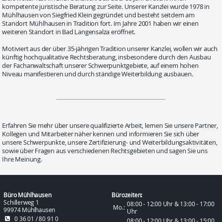
kompetente juristische Beratung zur Seite. Unserer Kanzlei wurde 1978 in
Mühlhausen von Siegfried Klein gegründet und besteht seitdem am
Standort Mühlhausen in Tradition fort. Im Jahre 2001 haben wir einen
weiteren Standort in Bad Langensalza eröffnet.
Motiviert aus der über 35-jährigen Tradition unserer Kanzlei, wollen wir auch
künftig hochqualitative Rechtsberatung, insbesondere durch den Ausbau
der Fachanwaltschaft unserer Schwerpunktgebiete, auf einem hohen
Niveau manifestieren und durch ständige Weiterbildung ausbauen.
Erfahren Sie mehr über unsere qualifizierte Arbeit, lernen Sie unsere Partner,
Kollegen und Mitarbeiter näher kennen und informieren Sie sich über
unsere Schwerpunkte, unsere Zertifizierung- und Weiterbildungsaktivitäten,
sowie über Fragen aus verschiedenen Rechtsgebieten und sagen Sie uns
Ihre Meinung.
Büro Mühlhausen
Bürozeiten:
Schillerweg 1
08:00 - 12:00 Uhr & 13:00 - 17:00
Mo.:
99974 Mühlhausen
Uhr
0 36 01 / 80 91 0
08:00 - 12:00 Uhr & 13:00 - 15:00